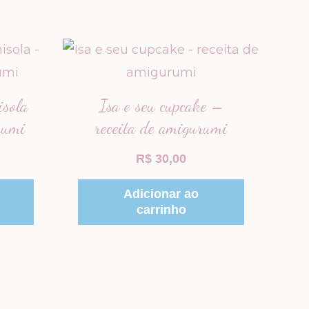
sola
Isa e seu cupcake –
rumi
receita de amigurumi
R$
30,00
Adicionar ao
carrinho