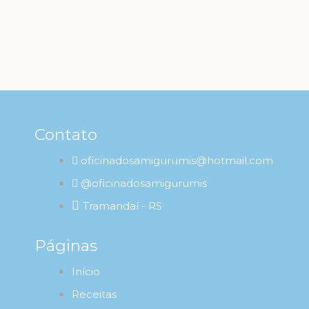
Contato
oficinadosamigurumis@hotmail.com
@oficinadosamigurumis
Tramandaí - RS
Páginas
Início
Receitas