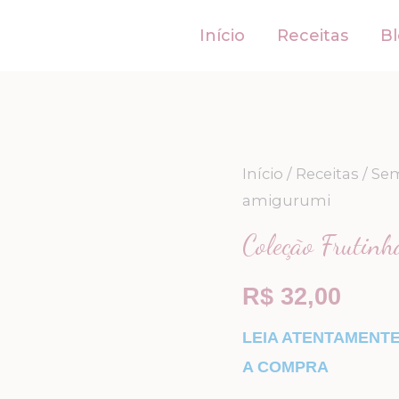
Início
Receitas
B
Coleção
Início
/
Receitas
/
Sem
amigurumi
Frutinhas
-
Coleção Frutinh
receita
de
R$
32,00
amigurumi
LEIA ATENTAMENT
quantidade
A COMPRA