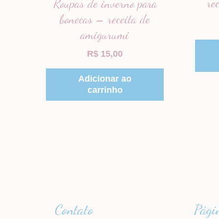
re
Roupas de inverno para
bonecas – receita de
amigurumi
R$
15,00
Adicionar ao
carrinho
Contato
Pági