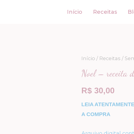
Início
Receitas
B
Noel
Início
/
Receitas
/
Sem
-
Noel – receita 
receita
de
R$
30,00
amigurumi
LEIA ATENTAMENT
quantidade
A COMPRA
Arquivo digital con