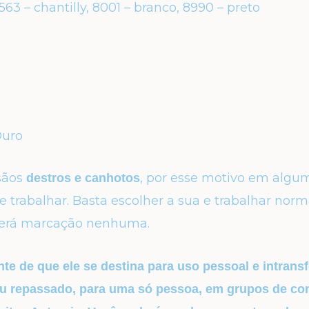
563 – chantilly,
8001 – branco,
8990 – preto
Ouro
esãos
, por esse motivo em algum
destros e canhotos
 trabalhar. Basta escolher a sua e trabalhar nor
erá marcação nenhuma.
nte de que ele se destina para uso pessoal e intransf
ou repassado, para uma só pessoa, em grupos de co