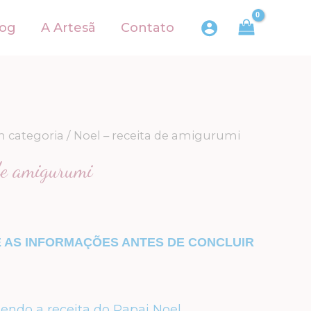
log
A Artesã
Contato
 categoria
/ Noel – receita de amigurumi
de amigurumi
E AS INFORMAÇÕES ANTES DE CONCLUIR
tendo a receita do Papai Noel.