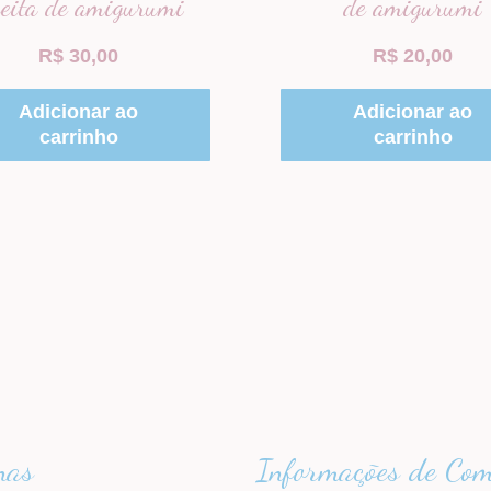
ceita de amigurumi
de amigurumi
R$
30,00
R$
20,00
Adicionar ao
Adicionar ao
carrinho
carrinho
nas
Informações de Co