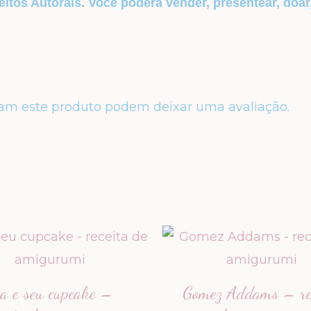
eitos Autorais. Você poderá vender, presentear, doar
am este produto podem deixar uma avaliação.
sa e seu cupcake –
Gomez Addams – re