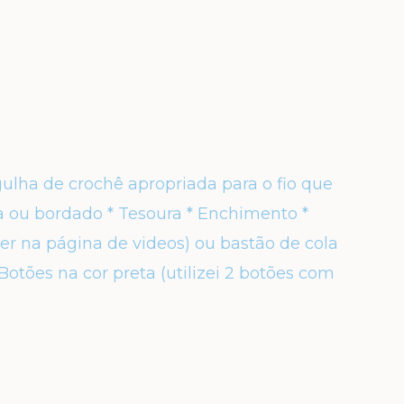
gulha de crochê apropriada para o fio que
ra ou bordado
* Tesoura
* Enchimento
*
ver na página de videos)
ou bastão de cola
 Botões na cor preta
(utilizei 2 botões com