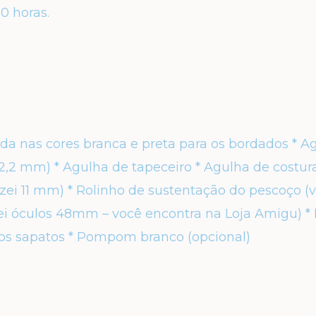
0 horas.
da nas cores branca e preta para os bordados
* A
2,2 mm)
* Agulha de tapeceiro
* Agulha de costu
izei 11 mm)
* Rolinho de sustentação do pescoço
(
izei óculos 48mm – você encontra na Loja Amigu)
*
dos sapatos
*
Pompom branco
(opcional)