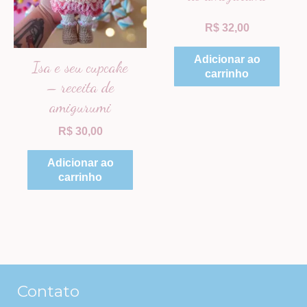
R$
32,00
Adicionar ao
Isa e seu cupcake
carrinho
– receita de
amigurumi
R$
30,00
Adicionar ao
carrinho
Contato