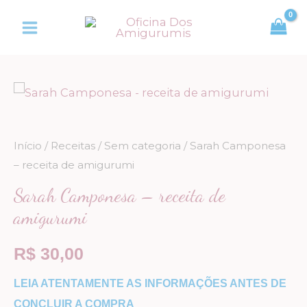
Ir
Main
para
Menu
o
conteúdo
Sarah
Camponesa
-
Início
/
Receitas
/
Sem categoria
/ Sarah Camponesa
receita
– receita de amigurumi
de
Sarah Camponesa – receita de
amigurumi
amigurumi
quantidade
R$
30,00
LEIA ATENTAMENTE AS INFORMAÇÕES ANTES DE
CONCLUIR A COMPRA