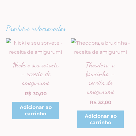
Produtos relacionados
Nicki e seu sorvete
Theodora, a
– receita de
bruxinha –
amigurumi
receita de
amigurumi
R$
30,00
R$
32,00
Adicionar ao
carrinho
Adicionar ao
carrinho