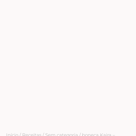
Início
/
Receitas
/
Sem categoria
/ boneca Kaira –